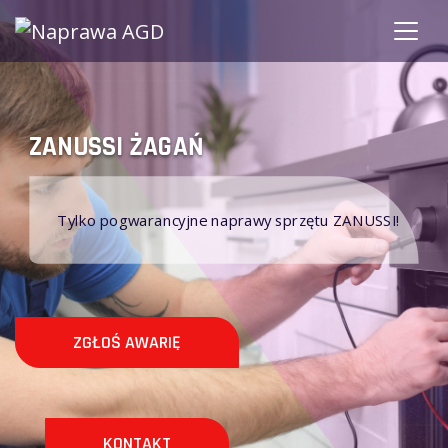
ŻAGAŃ ZANUSSI
Nie naprawiamy sprzętu AG
aprawy sprzętu ZANUSSI!
gwarancji!
ZGŁOŚ AWARIĘ