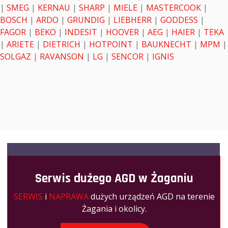
|
SMEG
|
KERNAU
|
SHARP
|
MIELE
|
MASTERCOOK
|
BOSCH
|
ARDO
|
GRUNDIG
|
LIEBHERR
|
GODDESS
|
FAGOR
|
BEKO
|
INDESIT
|
HOOVER
|
AEG
|
HAIER
|
TEKA
|
ARIETE
|
DIETRICH
|
HOTPOINT
|
BAUKNECHT
|
MPM
|
SOLGAZ
|
RAVANSON
|
LG
|
SENCOR
|
IGNIS
Serwis dużego AGD w Żaganiu
SERWIS
i
NAPRAWA
dużych urządzeń AGD na terenie
Żagania i okolicy.