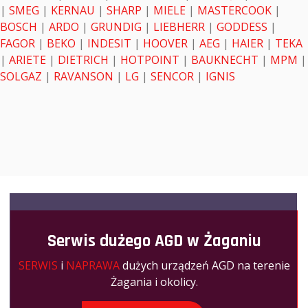
|
SMEG
|
KERNAU
|
SHARP
|
MIELE
|
MASTERCOOK
|
BOSCH
|
ARDO
|
GRUNDIG
|
LIEBHERR
|
GODDESS
|
FAGOR
|
BEKO
|
INDESIT
|
HOOVER
|
AEG
|
HAIER
|
TEKA
|
ARIETE
|
DIETRICH
|
HOTPOINT
|
BAUKNECHT
|
MPM
|
SOLGAZ
|
RAVANSON
|
LG
|
SENCOR
|
IGNIS
Serwis dużego AGD w Żaganiu
SERWIS
i
NAPRAWA
dużych urządzeń AGD na terenie
Żagania i okolicy.