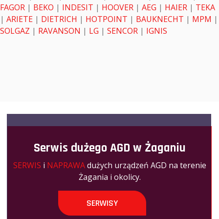
FAGOR
|
BEKO
|
INDESIT
|
HOOVER
|
AEG
|
HAIER
|
TEKA
|
ARIETE
|
DIETRICH
|
HOTPOINT
|
BAUKNECHT
|
MPM
|
SOLGAZ
|
RAVANSON
|
LG
|
SENCOR
|
IGNIS
Serwis dużego AGD w Żaganiu
SERWIS
i
NAPRAWA
dużych urządzeń AGD na terenie
Żagania i okolicy.
SERWISY