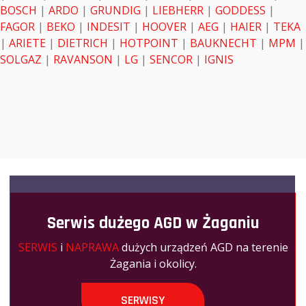
BOSCH
|
ARDO
|
GRUNDIG
|
LIEBHERR
|
GODDESS
|
FAGOR
|
BEKO
|
INDESIT
|
HOOVER
|
AEG
|
HAIER
|
TEKA
|
ARIETE
|
DIETRICH
|
HOTPOINT
|
BAUKNECHT
|
MPM
|
SOLGAZ
|
RAVANSON
|
LG
|
SENCOR
|
IGNIS
Serwis dużego AGD w Żaganiu
SERWIS
i
NAPRAWA
dużych urządzeń AGD na terenie
Żagania i okolicy.
SERWISY