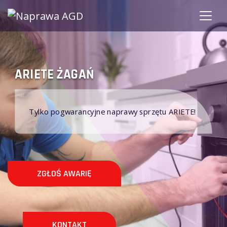
ŻAGAŃ ARIETE
rzętu ARIETE!
Nie naprawiamy sprzętu AGD ARIETE 
ZGŁOŚ AWARIĘ
KONTAKT